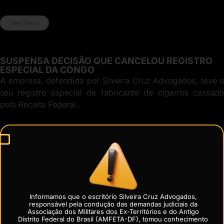
Ver mais
SUSPENSA DECISÃO QUE CANCELOU REGISTRO
ESPECIAL DA CONGO
A empresa, defendida por Silveira Cruz Advogados, teve o
seu registro especial de fabricante de cigarros cassado
pela Receita Federal…
Ver mais
JUÍZA FEDERAL GARANTE À SPORT VIP A
EXPLORAÇÃO DE “BET’ NO PAÍS
Representada por Silveira Cruz Advogados, a empresa
Informamos que o escritório Silveira Cruz Advogados,
Sportvip Group Internacional Apostas Ltda conseguiu
responsável pela condução das demandas judiciais da
Associação dos Militares dos Ex-Territórios e do Antigo
importante vitória junto à Justiça Federal, podendo,…
Distrito Federal do Brasil (AMFETA-DF), tomou conhecimento