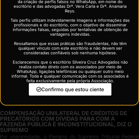
da criação de perfis falsos no WhatsApp, em nome do
escritório e das advogadas Drª. Vera Carla e Drª. Anamaria
Reys.
Ver mais
Tais perfis utilizam indevidamente imagens e informações das
profissionais e do escritório, com o objetivo de disseminar
informações falsas, seguidas por tentativas de obtenção de
vantagens indevidas.
DESEMBARGADORA SOLANGE SALGADO, EM
REVISÃO CRIMINAL, SUSPENDE SENTENÇA
Ressaltamos que essas práticas são fraudulentas, não têm
qualquer vínculo com este escritório e não devem ser
CONDENATÓRIA PROFERIDA CONTRA PREFEITO
consideradas confiáveis sob nenhuma hipótese.
A desembargadora Solange Salgado, do TRF-1, suspendeu,
Esclarecemos que o escritório Silveira Cruz Advogados não
cautelarmente, sentença condenatória proferida contra um
realiza contato direto com os associados por meio de
prefeito de município do Estado do Amazonas,…
WhatsApp, ligações telefônicas ou qualquer outro meio
informal. Toda e qualquer comunicação com os associados é
feita exclusivamente pela própria Associação.
Confirmo que estou ciente
Ver mais
COMPENSAÇÃO UNILATERAL DE CRÉDITOS DE
PRECATÓRIOS COM DÍVIDAS PARA COM A
FAZENDA PÚBLICA É INCONSTITUCIONAL, DIZ O
SUPREMO
Por unanimidade, o Plenário do Supremo Tribunal Federal